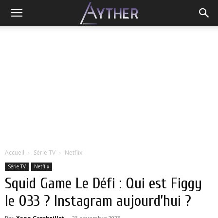
Accueil
Série TV
Netflix
Série TV
Netflix
Squid Game Le Défi : Qui est Figgy
le 033 ? Instagram aujourd’hui ?
Par
Yann Grosboillot
-
23 novembre 2023