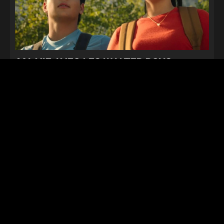
MA VIE AVEC LES WALTER BOYS
SAISON 3 : AVEC QUI JACKIE FINI EN
COUPLE ?
6 août 2026
Netflix