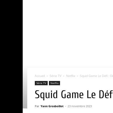
Accueil
Série TV
Netflix
Squid Game Le Défi : Où
Série TV
Netflix
Squid Game Le Défi
Par
Yann Grosboillot
-
23 novembre 2023