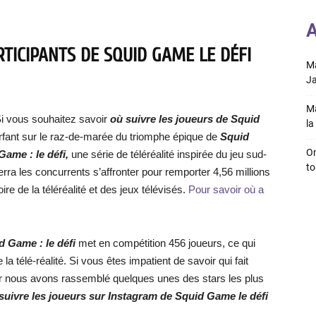
A
RTICIPANTS DE SQUID GAME LE DÉFI
Ma
Ja
Ma
i vous souhaitez savoir
où suivre les joueurs de Squid
la 
Surfant sur le raz-de-marée du triomphe épique de
Squid
On
Game : le défi,
une série de téléréalité inspirée du jeu sud-
to
rra les concurrents s’affronter pour remporter 4,56 millions
ire de la téléréalité et des jeux télévisés.
Pour savoir où a
d Game : le défi
met en compétition 456 joueurs, ce qui
e la télé-réalité. Si vous êtes impatient de savoir qui fait
 car nous avons rassemblé quelques unes des stars les plus
suivre les joueurs sur Instagram de Squid Game le défi