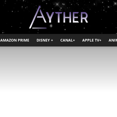
AMAZON PRIME
DISNEY +
CANAL+
APPLE TV+
ANI
Ayther