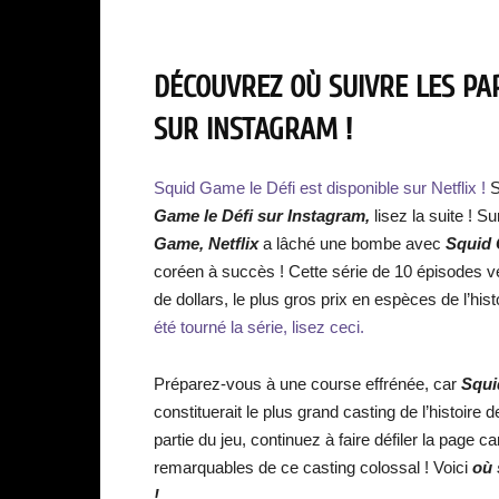
DÉCOUVREZ OÙ SUIVRE LES PA
SUR INSTAGRAM !
Squid Game le Défi est disponible sur Netflix !
S
Game le Défi sur Instagram,
lisez la suite ! 
Game, Netflix
a lâché une bombe avec
Squid 
coréen à succès ! Cette série de 10 épisodes ve
de dollars, le plus gros prix en espèces de l’histo
été tourné la série, lisez ceci.
Préparez-vous à une course effrénée, car
Squi
constituerait le plus grand casting de l’histoire d
partie du jeu, continuez à faire défiler la page
remarquables de ce casting colossal ! Voici
où 
!