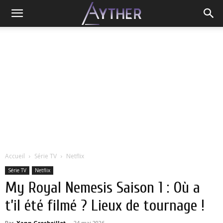
Accueil
Série TV
Netflix
Série TV
Netflix
My Royal Nemesis Saison 1 : Où a
t’il été filmé ? Lieux de tournage !
Par
Yann Grosboillot
-
24 mai 2026