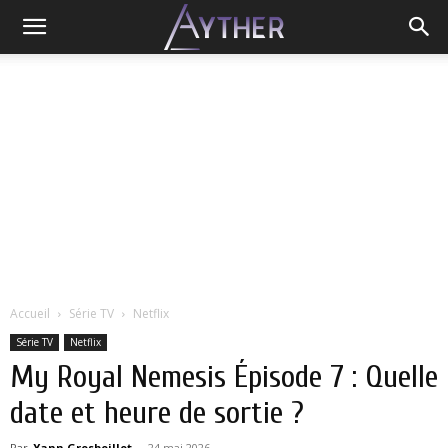
Accueil
Série TV
Netflix
Série TV
Netflix
My Royal Nemesis Épisode 7 : Quelle
date et heure de sortie ?
Par
Yann Grosboillot
-
24 mai 2026