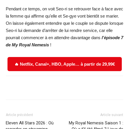
Pendant ce temps, on voit Seo-ri se retrouver face à face avec
la femme qui affirme qu’elle et Se-gye vont bientôt se marier.
On laisse également entendre que le couple se dispute lorsque
Seo-ri lui demande d’arrêter de lui rendre service, car elle
pourrait commencer à en attendre davantage dans
l’épisode 7
de
My Royal Nemesis
!
🔥 Netflix, Canal+, HBO, Apple… à partir de 29,99€
Facebook
X
WhatsApp
Email
Article précédent
Article suivant
Eleven All Stars 2026 : Où
My Royal Nemesis Saison 1 :
regarder en streaming
Où a t’il été filmé ? Lieux de