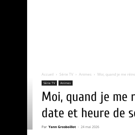
Accueil
Série TV
Animes
Moi, quand je me réinc
Série TV
Animes
Moi, quand je me r
date et heure de s
Par
Yann Grosboillot
-
24 mai 2026