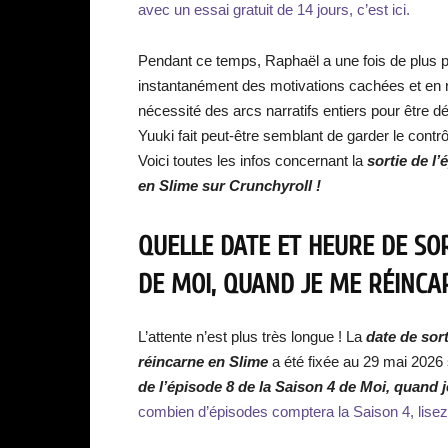
avec un essai gratuit de 14 jours, c’est ici.
Pendant ce temps, Raphaël a une fois de plus p
instantanément des motivations cachées et en r
nécessité des arcs narratifs entiers pour être 
Yuuki fait peut-être semblant de garder le contrôl
Voici toutes les infos concernant la
sortie de l
en Slime sur Crunchyroll !
QUELLE DATE ET HEURE DE SOR
DE MOI, QUAND JE ME RÉINCA
L’attente n’est plus très longue ! La
date de sor
réincarne en Slime
a été fixée au 29 mai 2026 s
de l’épisode 8 de la Saison 4 de Moi, quand 
combien d’épisodes comptera la Saison 4, lisez