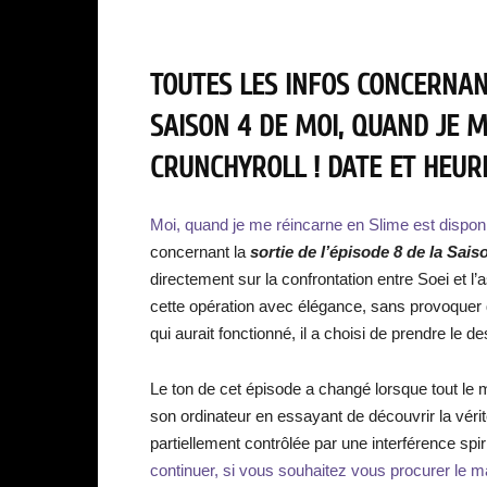
TOUTES LES INFOS CONCERNANT
SAISON 4 DE MOI, QUAND JE 
CRUNCHYROLL ! DATE ET HEURE
Moi, quand je me réincarne en Slime est dispon
concernant la
sortie de l’épisode 8 de la Sais
directement sur la confrontation entre Soei et l
cette opération avec élégance, sans provoquer d
qui aurait fonctionné, il a choisi de prendre le 
Le ton de cet épisode a changé lorsque tout le m
son ordinateur en essayant de découvrir la vérité,
partiellement contrôlée par une interférence spir
continuer, si vous souhaitez vous procurer le ma