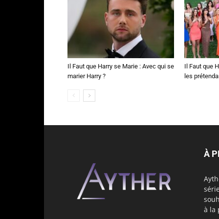
Il Faut que Harry se Marie : Avec qui se
Il Faut que H
marier Harry ?
les prétenda
À 
Ayth
séri
souh
à la