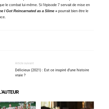
 que le combat lui-même. Si l’épisode 7 servait de mise en
me I Got Reincarnated as a Slime »
pourrait bien être le
nce.
X
WhatsApp
Email
Article suivant
Délicieux (2021) : Est ce inspiré d’une histoire
vraie ?
L'AUTEUR