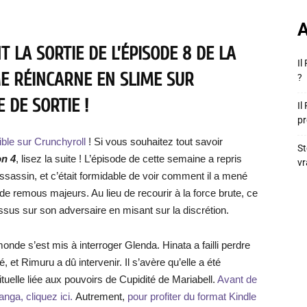
A
 LA SORTIE DE L’ÉPISODE 8 DE LA
Il
ME RÉINCARNE EN SLIME SUR
?
 DE SORTIE !
Il
pr
ible sur Crunchyroll
! Si vous souhaitez tout savoir
St
on 4
, lisez la suite ! L’épisode de cette semaine a repris
vr
’assassin, et c’était formidable de voir comment il a mené
e remous majeurs. Au lieu de recourir à la force brute, ce
dessus sur son adversaire en misant sur la discrétion.
onde s’est mis à interroger Glenda. Hinata a failli perdre
 et Rimuru a dû intervenir. Il s’avère qu’elle a été
ituelle liée aux pouvoirs de Cupidité de Mariabell.
Avant de
nga, cliquez ici.
Autrement,
pour profiter du format Kindle