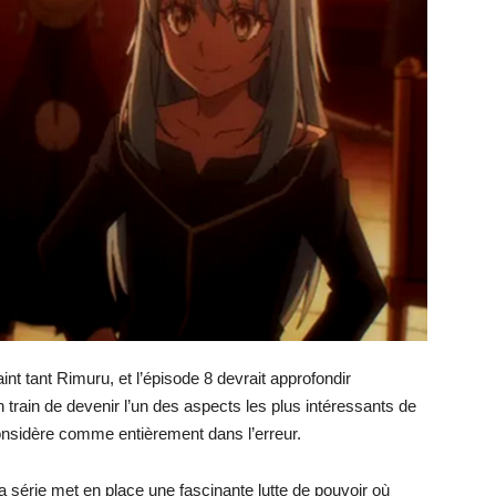
aint tant Rimuru, et l’épisode 8 devrait approfondir
 train de devenir l’un des aspects les plus intéressants de
onsidère comme entièrement dans l’erreur.
 la série met en place une fascinante lutte de pouvoir où