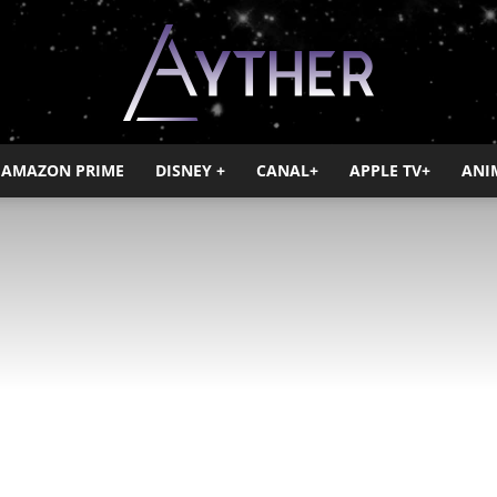
AMAZON PRIME
DISNEY +
CANAL+
APPLE TV+
ANI
Ayther