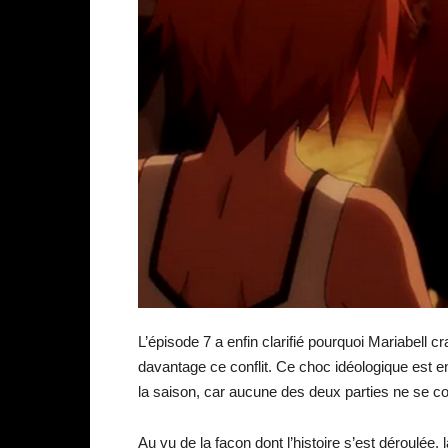
L’épisode 7 a enfin clarifié pourquoi Mariabell cr
davantage ce conflit. Ce choc idéologique est en
la saison, car aucune des deux parties ne se c
Au vu de la façon dont l’histoire s’est déroulée,