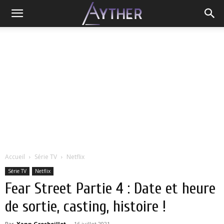
Accueil
Série TV
Netflix
Série TV
Netflix
Fear Street Partie 4 : Date et heure
de sortie, casting, histoire !
Par
Yann Grosboillot
-
16 juillet 2021