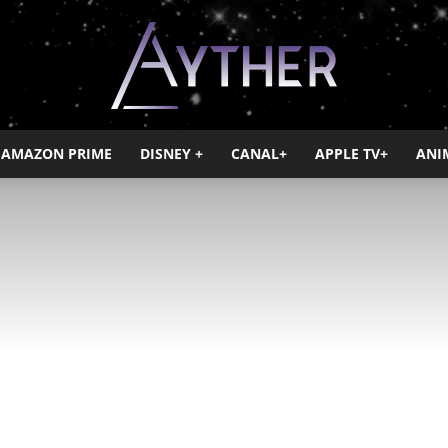
AMAZON PRIME
DISNEY +
CANAL+
APPLE TV+
ANI
Ayther