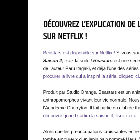
DÉCOUVREZ L’EXPLICATION DE 
SUR NETFLIX !
Beastars est disponible sur Netflix !
Si vous sou
Saison 2
, lisez la suite !
Beastars
est une séri
de l’auteur Paru Itagaki, et déjà l’une des série
procurer le livre qui a inspiré la série, cliquez ici.
Produit par Studio Orange, Beastars est un an
anthropomorphes vivant leur vie normale. Nous 
l’Académie Cherryton. Il fait partie du club d
découvrir quand sortira la saison 3, lisez ceci.
Alors que les préoccupations croissantes entre
tombe amoureux d’un lapin nain nommé Haru. Alo