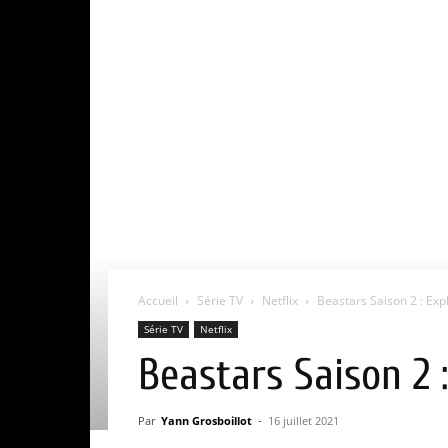
Accueil
Série TV
Netflix
Beastars Saison 2 : Expli
Série TV
Netflix
Beastars Saison 2 :
Par
Yann Grosboillot
-
16 juillet 2021