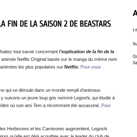
A
LA FIN DE LA SAISON 2 DE BEASTARS
Le
Su
haitez tout savoir concernant
l’explication de la fin de la
Qu
e animée Netflix Original basée sur le manga du même nom
S
s animées les plus populaires sur
Netflix
.
Pour vous
ime qui se déroule dans un monde rempli d’animaux
y suivons un jeune loup gris nommé Legoshi, qui étudie à
e théâtre où son ami Tem a récemment été assassiné.
Pour
 les Herbivores et les Carnivores augmentent, Legoshi
rs qu’elle est déjà acquittée avec le leader du club de