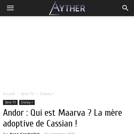
Accueil
Série TV
Disney +
Série TV
Disney +
Andor : Qui est Maarva ? La mère
adoptive de Cassian !
Par
Yann Grosboillot
-
21 septembre 2022