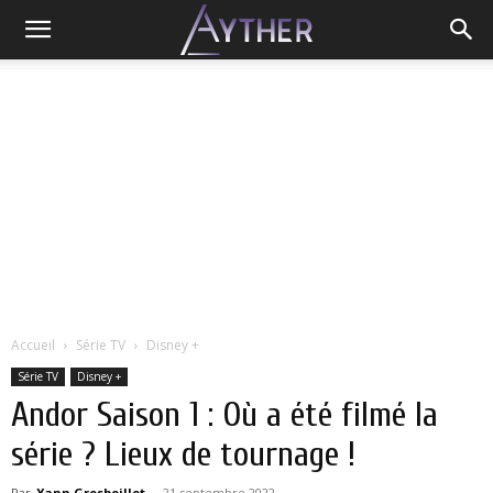
Accueil
Série TV
Disney +
Série TV
Disney +
Andor Saison 1 : Où a été filmé la
série ? Lieux de tournage !
Par
Yann Grosboillot
-
21 septembre 2022