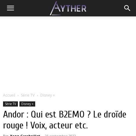
Accueil
Série TV
Disney +
Série TV
Disney +
Andor : Qui est B2EMO ? Le droïde
rouge ! Voix, acteur etc.
Par
Yann Grosboillot
-
21 septembre 2022