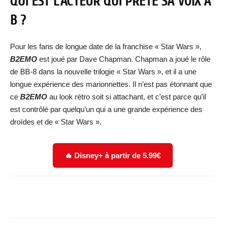
QUI EST L’ACTEUR QUI PRÊTE SA VOIX À
B ?
Pour les fans de longue date de la franchise « Star Wars »,
B2EMO
est joué par Dave Chapman. Chapman a joué le rôle
de BB-8 dans la nouvelle trilogie « Star Wars », et il a une
longue expérience des marionnettes. Il n’est pas étonnant que
ce
B2EMO
au look rétro soit si attachant, et c’est parce qu’il
est contrôlé par quelqu’un qui a une grande expérience des
droïdes et de « Star Wars ».
🔥 Disney+ à partir de 5.99€
Facebook
X
WhatsApp
Email