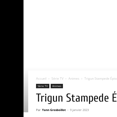
Accueil
Série TV
Animes
Trigun Stampede Épisod
Série TV
Animes
Trigun Stampede Ép
Par
Yann Grosboillot
-
9 janvier 2023