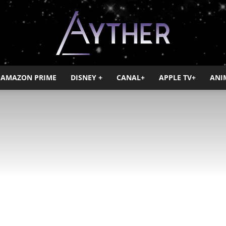
AMAZON PRIME
DISNEY +
CANAL+
APPLE TV+
ANI
Ayther