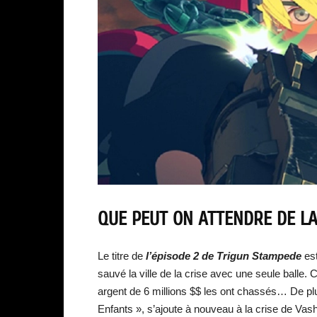
QUE PEUT ON ATTENDRE DE LA
Le titre de
l’épisode 2 de
Trigun Stampede
est
sauvé la ville de la crise avec une seule balle. C
argent de 6 millions $$ les ont chassés… De pl
Enfants », s’ajoute à nouveau à la crise de Vash