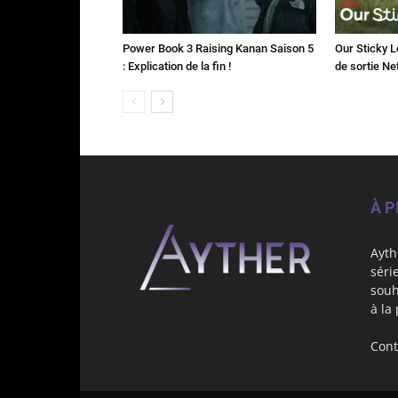
Power Book 3 Raising Kanan Saison 5
Our Sticky L
: Explication de la fin !
de sortie Net
À 
Ayth
séri
souh
à la
Cont