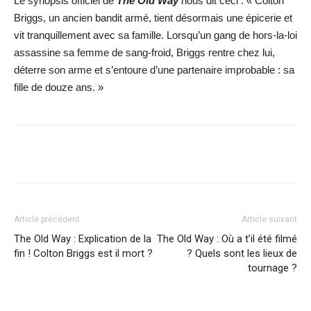
Le synopsis officiel de
The Old Way
nous dit ceci : « Colton
Briggs, un ancien bandit armé, tient désormais une épicerie et
vit tranquillement avec sa famille. Lorsqu’un gang de hors-la-loi
assassine sa femme de sang-froid, Briggs rentre chez lui,
déterre son arme et s’entoure d’une partenaire improbable : sa
fille de douze ans. »
Facebook
X
WhatsApp
Email
Article précédent
Article suivant
The Old Way : Explication de la
The Old Way : Où a t’il été filmé
fin ! Colton Briggs est il mort ?
? Quels sont les lieux de
tournage ?