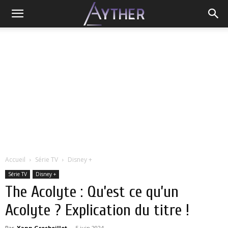
Accueil
Série TV
Disney +
Série TV
Disney +
The Acolyte : Qu’est ce qu’un
Acolyte ? Explication du titre !
Par
Yann Grosboillot
-
5 juin 2024