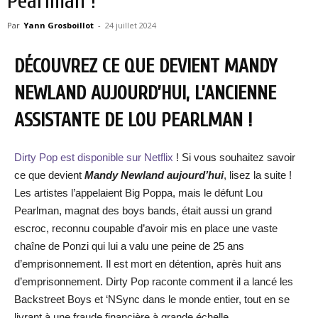
Pearlman !
Par
Yann Grosboillot
-
24 juillet 2024
DÉCOUVREZ CE QUE DEVIENT MANDY
NEWLAND AUJOURD’HUI, L’ANCIENNE
ASSISTANTE DE LOU PEARLMAN !
Dirty Pop est disponible sur Netflix
! Si vous souhaitez savoir
ce que devient
Mandy Newland aujourd’hui
, lisez la suite !
Les artistes l’appelaient Big Poppa, mais le défunt Lou
Pearlman, magnat des boys bands, était aussi un grand
escroc, reconnu coupable d’avoir mis en place une vaste
chaîne de Ponzi qui lui a valu une peine de 25 ans
d’emprisonnement. Il est mort en détention, après huit ans
d’emprisonnement. Dirty Pop raconte comment il a lancé les
Backstreet Boys et ‘NSync dans le monde entier, tout en se
livrant à une fraude financière à grande échelle.