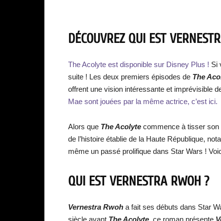
DÉCOUVREZ QUI EST VERNESTR
The Acolyte est disponible sur Disney Plus !
Si 
suite ! Les deux premiers épisodes de
The Aco
offrent une vision intéressante et imprévisible de 
Mae sont jouées par la même actrice, c’est ici.
Alors que
The Acolyte
commence à tisser son hi
de l’histoire établie de la Haute République, n
même un passé prolifique dans Star Wars ! Voi
QUI EST VERNESTRA RWOH ?
Vernestra Rwoh
a fait ses débuts dans Star W
siècle avant
The Acolyte
, ce roman présente
V