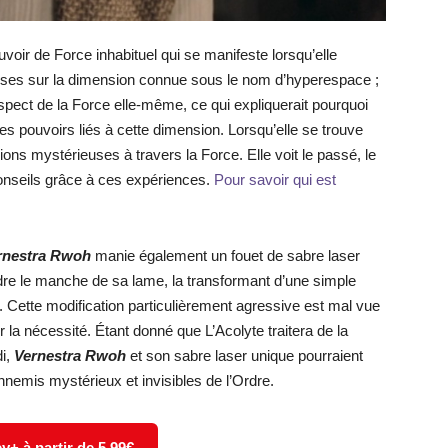
voir de Force inhabituel qui se manifeste lorsqu’elle
oses sur la dimension connue sous le nom d’hyperespace ;
aspect de la Force elle-même, ce qui expliquerait pourquoi
s pouvoirs liés à cette dimension. Lorsqu’elle se trouve
ions mystérieuses à travers la Force. Elle voit le passé, le
 conseils grâce à ces expériences.
Pour savoir qui est
rnestra Rwoh
manie également un fouet de sabre laser
dre le manche de sa lame, la transformant d’une simple
le. Cette modification particulièrement agressive est mal vue
er la nécessité. Étant donné que L’Acolyte traitera de la
di,
Vernestra Rwoh
et son sabre laser unique pourraient
ennemis mystérieux et invisibles de l’Ordre.
y+ à partir de 5.99€