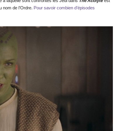
se à laquelle sont confrontés les Jedi dans
The Acolyte
est
 au nom de l’Ordre.
Pour savoir combien d’épisodes