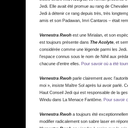
Jedi. Elle avait été promue au rang de Chevalier J
Jedi à détenir ce rang depuis très, très longtem
amis et son Padawan, Imri Cantaros – était rem
Vernestra Rwoh
est une Mirialan, et son espèc
est toujours présente dans
The Acolyte
, et sem
considérée comme une légende parmi les Jedi. 
l’espace connus sous le nom de Nihil aux préd
chacune d’entre elles.
Pour savoir où a été tourn
Vernestra Rwoh
parle clairement avec l’autorit
moi », insiste Maître Sol après lui avoir parlé. C
Haut Conseil Jedi qui est responsable de la gest
Windu dans La Menace Fantôme.
Pour savoir c
Vernestra Rwoh
a toujours été exceptionnellem
modifier radicalement son sabre laser en réponse