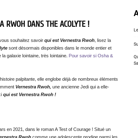
A
A RWOH DANS THE ACOLYTE !
Le
vous souhaitez savoir
qui est Vernestra Rwoh
, lisez la
Su
lyte
sont désormais disponibles dans le monde entier et
la galaxie lointaine, très lointaine.
Pour savoir si Osha &
Qu
S
stoire palpitante, elle englobe déjà de nombreux éléments
otamment
Vernestra Rwoh,
une ancienne Jedi qui a elle-
ci
qui est Vernestra Rwoh !
ars en 2021, dans le roman A Test of Courage ! Situé un
ernestra Rwoh
comme une adolescente prodige parmi les