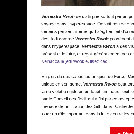
Vernestra Rwoh
se distingue surtout par un pou
voyage dans l’hyperespace. On sait peu de ch
certains pensent même qu’il s’agit en fait d’un 
des Jedi comme
Vernestra Rwoh
possèdent de
dans l’hyperespace,
Vernestra Rwoh
a des vis
présent et le futur, et reçoit généralement des
Kelnacca le jedi Wookie, lisez ceci.
En plus de ses capacités uniques de Force,
Ve
unique en son genre.
Vernestra Rwoh
peut tor
lame violette rigide en un fouet lumineux flexib
par le Conseil des Jedi, qui a fini par en accept
menace de l’infiltration des Sith dans l’Ordre Je
jouer un rôle important dans la lutte contre les 
🔥 Disne