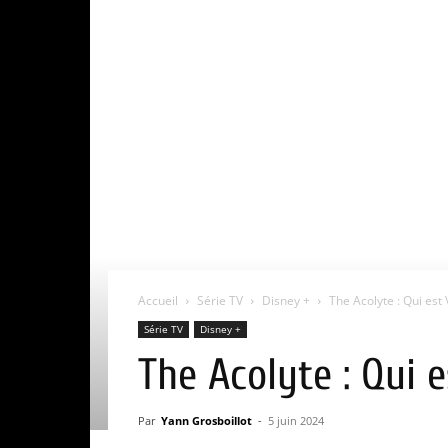
Accueil
Série TV
Disney +
The Acolyte : Qui est
Série TV
Disney +
The Acolyte : Qui 
Par
Yann Grosboillot
-
5 juin 2024