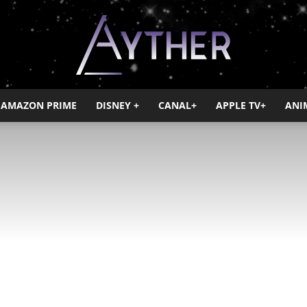
AMAZON PRIME
DISNEY +
CANAL+
APPLE TV+
ANI
Ayther