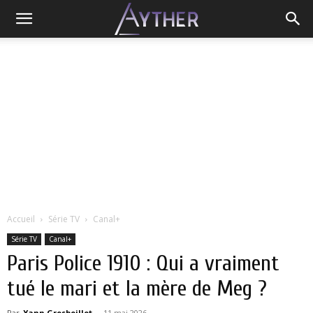
Accueil
Série TV
Canal+
Série TV
Canal+
Paris Police 1910 : Qui a vraiment
tué le mari et la mère de Meg ?
Par
Yann Grosboillot
-
11 mai 2026