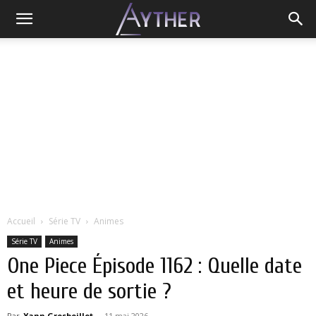
Accueil
Série TV
Animes
Série TV
Animes
One Piece Épisode 1162 : Quelle date
et heure de sortie ?
Par
Yann Grosboillot
-
11 mai 2026