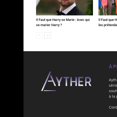
Il Faut que Harry se Marie : Avec qui
Il Faut que 
se marier Harry ?
les prétenda
À 
Ayth
séri
souh
à la
Cont