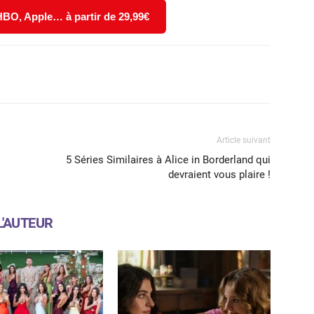
 HBO, Apple… à partir de 29,99€
X
WhatsApp
Email
Article suivant
5 Séries Similaires à Alice in Borderland qui
devraient vous plaire !
L'AUTEUR