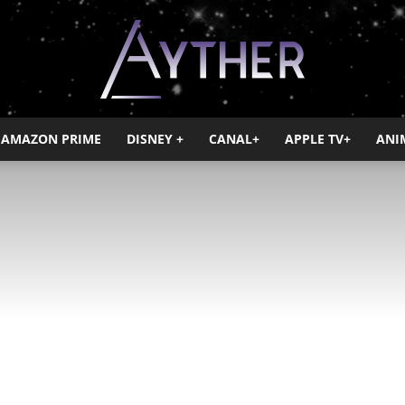
AMAZON PRIME
DISNEY +
CANAL+
APPLE TV+
ANI
Ayther