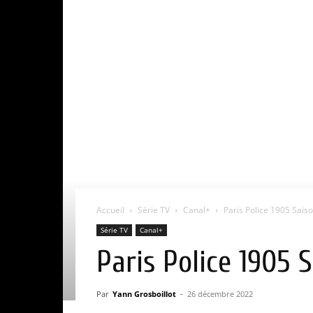
Accueil
Série TV
Canal+
Paris Police 1905 Saiso
Série TV
Canal+
Paris Police 1905 S
Par
Yann Grosboillot
-
26 décembre 2022