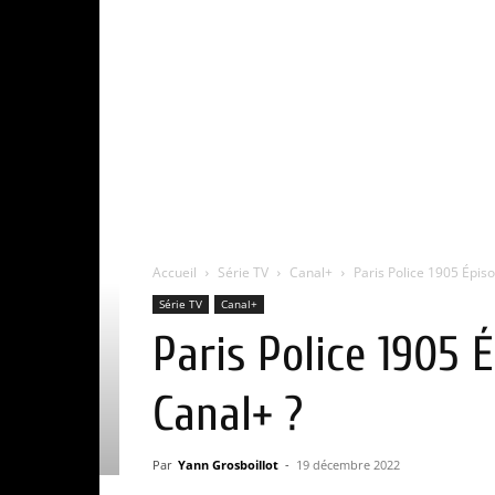
Accueil
Série TV
Canal+
Paris Police 1905 Épisod
Série TV
Canal+
Paris Police 1905 É
Canal+ ?
Par
Yann Grosboillot
-
19 décembre 2022