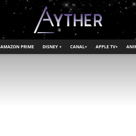
AMAZON PRIME
DISNEY +
CANAL+
APPLE TV+
ANI
Ayther