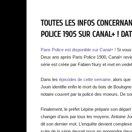
TOUTES LES INFOS CONCERNANT
POLICE 1905 SUR CANAL+ ! DAT
Paris Police est disponible sur Canal+ !
Si vous
Deux ans après Paris Police 1900, Canal+ revien
série est créée par Fabien Nury et met en vede
Dans les
épisodes de cette semaine,
alors que 
Jouin identifie enfin le mort du bois de Boulogne 
notaire couvert par la police des moeurs. De son
Finalement, le préfet Lépine prépare son départ d
changer d’avis par tous les moyens. Antoine Jou
dit son dernier mot. L’enquête devient complexe 
suite de la série devrait nous en apprendre da