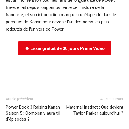
est un moment fort pour les fans de longue date de Power.
Breeze fait depuis longtemps partie de l’histoire de la
franchise, et son introduction marque une étape clé dans le
parcours de Kanan pour devenir l’un des noms les plus
redoutés de l’univers de Power.
🔥 Essai gratuit de 30 jours Prime Video
Facebook
X
WhatsApp
Email
Article précédent
Article suivant
Power Book 3 Raising Kanan
Maternal Instinct : Que devient
Saison 5 : Combien y aura t’il
Taylor Parker aujourd’hui ?
d’épisodes ?