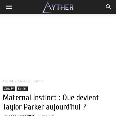
Accueil
Série TV
Netflix
Série TV
Netflix
Maternal Instinct : Que devient
Taylor Parker aujourd’hui ?
Par
Yann Grosboillot
-
13 juin 2026