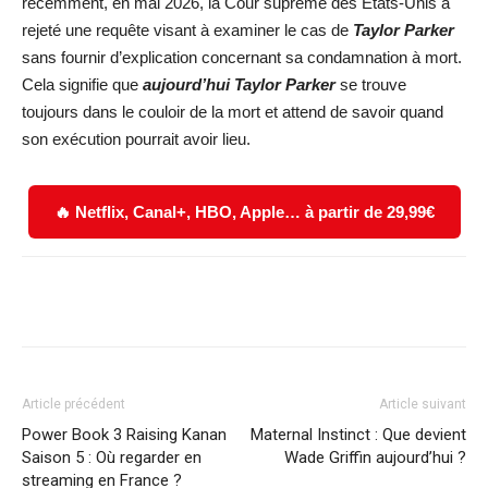
récemment, en mai 2026, la Cour suprême des États-Unis a
rejeté une requête visant à examiner le cas de
Taylor Parker
sans fournir d’explication concernant sa condamnation à mort.
Cela signifie que
aujourd’hui Taylor Parker
se trouve
toujours dans le couloir de la mort et attend de savoir quand
son exécution pourrait avoir lieu.
🔥 Netflix, Canal+, HBO, Apple… à partir de 29,99€
Facebook
X
WhatsApp
Email
Article précédent
Article suivant
Power Book 3 Raising Kanan
Maternal Instinct : Que devient
Saison 5 : Où regarder en
Wade Griffin aujourd’hui ?
streaming en France ?