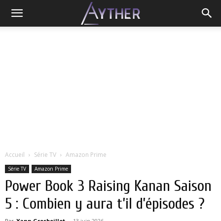
Accueil
Série TV
Amazon Prime
Série TV
Amazon Prime
Power Book 3 Raising Kanan Saison
5 : Combien y aura t’il d’épisodes ?
Par
Yann Grosboillot
-
13 juin 2026