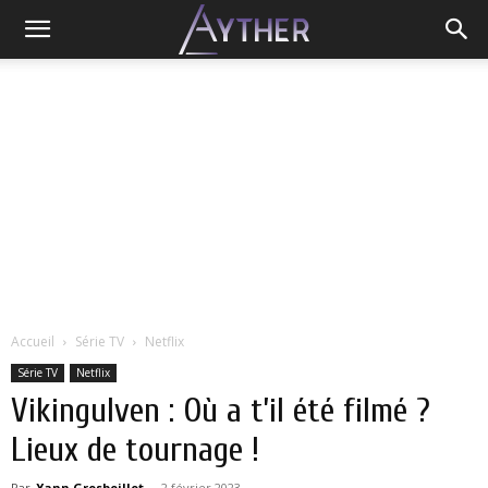
Accueil
Série TV
Netflix
Série TV
Netflix
Vikingulven : Où a t’il été filmé ?
Lieux de tournage !
Par
Yann Grosboillot
-
2 février 2023