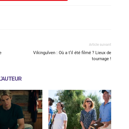
X
WhatsApp
Email
Article suivant
e
Vikingulven : Où a t’il été filmé ? Lieux de
tournage !
L'AUTEUR