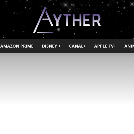
AMAZON PRIME
DISNEY +
CANAL+
APPLE TV+
ANI
Ayther