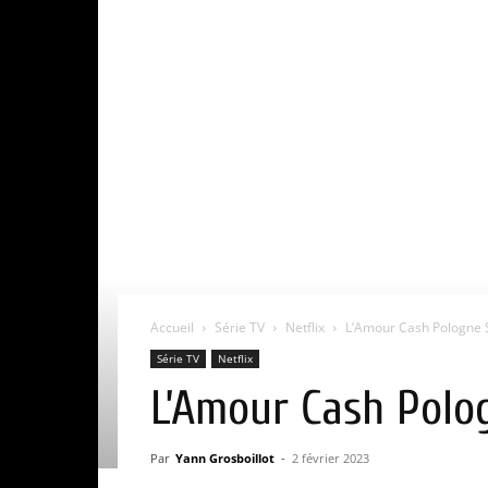
Accueil
Série TV
Netflix
L’Amour Cash Pologne Sa
Série TV
Netflix
L’Amour Cash Polog
Par
Yann Grosboillot
-
2 février 2023