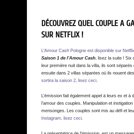
DÉCOUVREZ QUEL COUPLE A GA
SUR NETFLIX !
L’Amour Cash Pologne est disponible sur Netfl
Saison 1 de l’Amour Cash
, lisez la suite ! S
leur première nuit dans la villa, ils sont séparé
ensuite dans 2 villas séparées où ils nouent des
sortira la saison 2, lisez ceci.
L’émission fait également appel à leurs ex et à
l’amour des couples. Manipulation et instigation
mensonges. Les couples sont mis au défi et leu
Instagram, lisez ceci.
La présentatrice de l’émission, est un messager