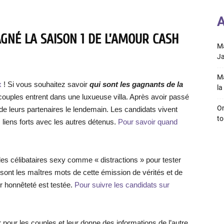
A
GNÉ LA SAISON 1 DE L’AMOUR CASH
Ma
Ja
Ma
ix
! Si vous souhaitez savoir
qui sont les gagnants de la
la 
ix couples entrent dans une luxueuse villa. Après avoir passé
On
s de leurs partenaires le lendemain. Les candidats vivent
to
 liens forts avec les autres détenus.
Pour savoir quand
 des célibataires sexy comme « distractions » pour tester
 sont les maîtres mots de cette émission de vérités et de
r honnêteté est testée.
Pour suivre les candidats sur
 pour les couples et leur donne des informations de l’autre