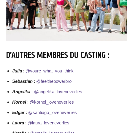
D’AUTRES MEMBRES DU CASTING :
Julia
:
@youre_what_you_think
Sebastian
:
@feelthepowerbro
Angelika
:
@angelika_loveneverlies
Kornel
:
@kornel_loveneverlies
Edgar
:
@santiago_loveneverlies
Laura
:
@laura_loveneverlies