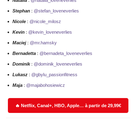
Natalia
:
@natalia_loveneverlies
Stephan
:
@stefan_loveneverlies
Nicole
:
@nicole_milosz
Kevin
:
@kevin_loveneverlies
Maciej
:
@mr.hamsky
Bernadetta
:
@bernadeta_loveneverlies
Dominik
:
@dominik_loveneverlies
Lukasz
:
@gbylu_passionfitness
Maja
:
@majabohosiewicz
🔥 Netflix, Canal+, HBO, Apple… à partir de 29,99€
Facebook
X
WhatsApp
Email