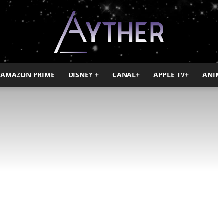
AMAZON PRIME
DISNEY +
CANAL+
APPLE TV+
ANI
Ayther