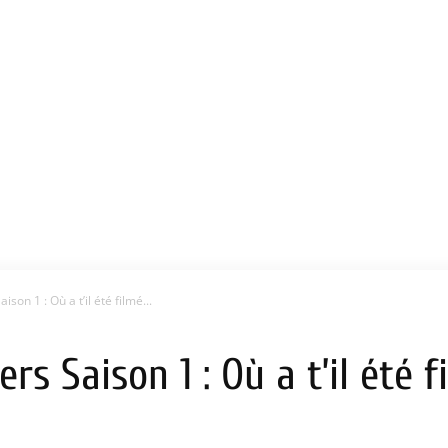
ison 1 : Où a t’il été filmé...
rs Saison 1 : Où a t’il été f