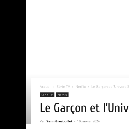
Accueil
Série TV
Netflix
Le Garçon et l’Univers Sa
Série TV
Netflix
Le Garçon et l’Unive
Par
Yann Grosboillot
-
10 janvier 2024