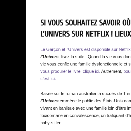
SI VOUS SOUHAITEZ SAVOIR OÙ
L’UNIVERS SUR NETFLIX ! LIEU
Le Garçon et l’Univers est disponible sur Netflix
l’Univers
, lisez la suite ! Quand la vie vous do
vie vous confie une famille dysfonctionnelle et 
vous procurer le livre, clique ici.
Autrement,
pour
c’est ici.
Basée sur le roman australien à succès de Tren
l’Univers
emmène le public des États-Unis dans 
vivant en banlieue avec une famille loin d’être 
toxicomane en convalescence, un trafiquant d’hé
baby-sitter.