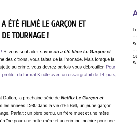
A
 A ÉTÉ FILMÉ LE GARÇON ET
Le
X DE TOURNAGE !
Su
 !
Si vous souhaitez savoir
où a été filmé Le Garçon et
Qu
nne des citrons, vous faites de la limonade. Mais lorsque la
S
sujette au crime, vous devrez parfois vous débrouiller.
Pour
 profiter du format Kindle avec un essai gratuit de 14 jours,
t Dalton, la prochaine série de
Netflix Le Garçon et
les années 1980 dans la vie d’Eli Bell, un jeune garçon
image. Parfait : un père perdu, un frère muet et une mère
roïne pour une belle-mère et un criminel notoire pour une