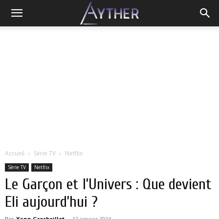
Accueil
Série TV
Netflix
Série TV
Netflix
Le Garçon et l’Univers : Que devient
Eli aujourd’hui ?
Par
Yann Grosboillot
-
12 janvier 2024