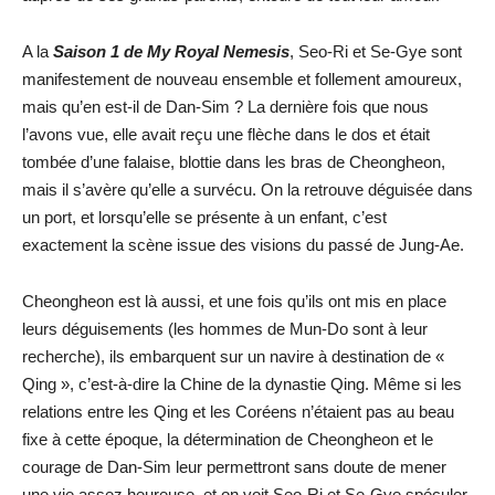
A la
Saison 1 de My Royal Nemesis
, Seo-Ri et Se-Gye sont
manifestement de nouveau ensemble et follement amoureux,
mais qu’en est-il de Dan-Sim ? La dernière fois que nous
l’avons vue, elle avait reçu une flèche dans le dos et était
tombée d’une falaise, blottie dans les bras de Cheongheon,
mais il s’avère qu’elle a survécu. On la retrouve déguisée dans
un port, et lorsqu’elle se présente à un enfant, c’est
exactement la scène issue des visions du passé de Jung-Ae.
Cheongheon est là aussi, et une fois qu’ils ont mis en place
leurs déguisements (les hommes de Mun-Do sont à leur
recherche), ils embarquent sur un navire à destination de «
Qing », c’est-à-dire la Chine de la dynastie Qing. Même si les
relations entre les Qing et les Coréens n’étaient pas au beau
fixe à cette époque, la détermination de Cheongheon et le
courage de Dan-Sim leur permettront sans doute de mener
une vie assez heureuse, et on voit Seo-Ri et Se-Gye spéculer