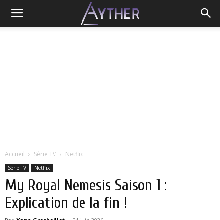
Accueil
Série TV
Netflix
Série TV
Netflix
My Royal Nemesis Saison 1 :
Explication de la fin !
Par
Yann Grosboillot
-
21 juin 2026