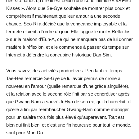
des scénarios qu’elle lit est celui d’une série intitulée « 99 First
Kisses ». Alors que Se-Gye souhaite se montrer plus doux et
compréhensif maintenant que leur amour a une seconde
chance, Seo-Ri a décidé que la vengeance impitoyable et la
fermeté étaient à l’ordre du jour. Elle taggue le mot « Réfléchis
» sur la maison d’Eun-A, ce qui ne manquera pas de lui donner
matière à réflexion, et elle commence à passer du temps sur
Internet à défendre la concubine historique Dan-Sim.
Vous savez, des activités productives. Pendant ce temps,
Tae-Hee remercie Se-Gye de lui avoir permis de croire à
nouveau en l’amour (quelle remarque d’une grâce singulière),
et la relation avec le second rôle finit par se concrétiser après
que Gwang-Nam a sauvé Ji-Hyo de son ex, qui la harcelait, et
qu’elle a fini par réembaucher Gwang-Nam comme manager
pour un salaire trois fois plus élevé qu’auparavant. Tout est
bien qui finit bien, et c’est une fin heureuse pour tout le monde,
sauf pour Mun-Do.