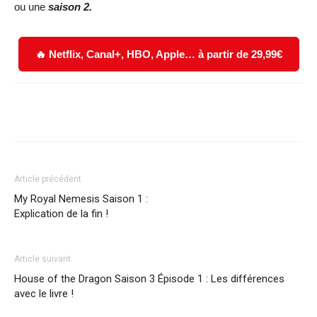
ou une
saison 2.
🔥 Netflix, Canal+, HBO, Apple… à partir de 29,99€
Facebook
X
WhatsApp
Email
Article précédent
My Royal Nemesis Saison 1 :
Explication de la fin !
Article suivant
House of the Dragon Saison 3 Épisode 1 : Les différences
avec le livre !