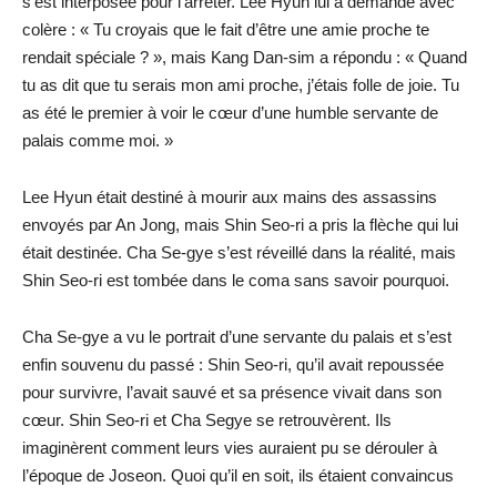
s’est interposée pour l’arrêter. Lee Hyun lui a demandé avec
colère : « Tu croyais que le fait d’être une amie proche te
rendait spéciale ? », mais Kang Dan-sim a répondu : « Quand
tu as dit que tu serais mon ami proche, j’étais folle de joie. Tu
as été le premier à voir le cœur d’une humble servante de
palais comme moi. »
Lee Hyun était destiné à mourir aux mains des assassins
envoyés par An Jong, mais Shin Seo-ri a pris la flèche qui lui
était destinée. Cha Se-gye s’est réveillé dans la réalité, mais
Shin Seo-ri est tombée dans le coma sans savoir pourquoi.
Cha Se-gye a vu le portrait d’une servante du palais et s’est
enfin souvenu du passé : Shin Seo-ri, qu’il avait repoussée
pour survivre, l’avait sauvé et sa présence vivait dans son
cœur. Shin Seo-ri et Cha Segye se retrouvèrent. Ils
imaginèrent comment leurs vies auraient pu se dérouler à
l’époque de Joseon. Quoi qu’il en soit, ils étaient convaincus