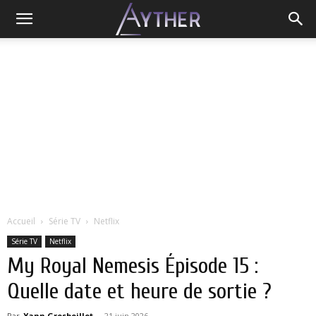
Accueil
Série TV
Netflix
Série TV
Netflix
My Royal Nemesis Épisode 15 :
Quelle date et heure de sortie ?
Par
Yann Grosboillot
-
21 juin 2026