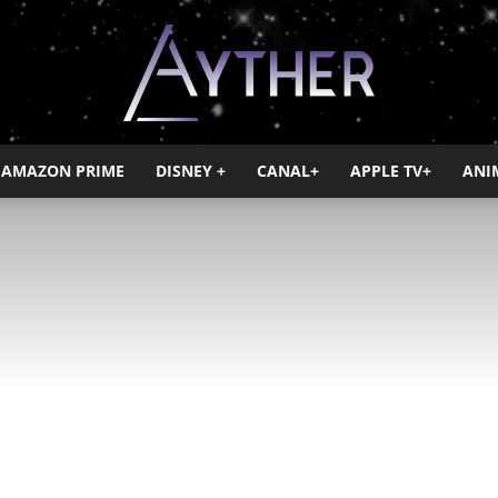
AMAZON PRIME
DISNEY +
CANAL+
APPLE TV+
ANI
Ayther