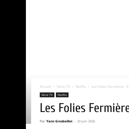
Accueil
Série TV
Netflix
Les Folies Fermières : Ex
Série TV
Netflix
Les Folies Fermières
Par
Yann Grosboillot
-
20 juin 2026