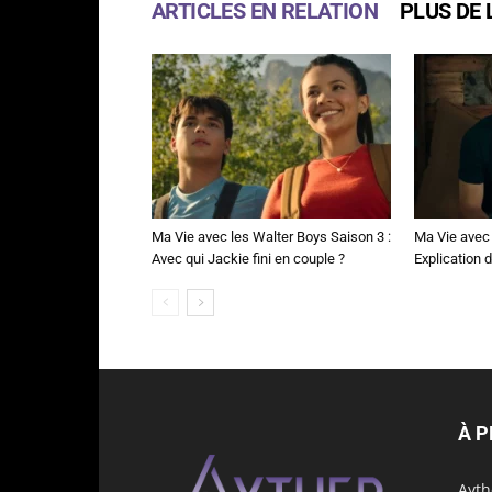
ARTICLES EN RELATION
PLUS DE 
Ma Vie avec les Walter Boys Saison 3 :
Ma Vie avec 
Avec qui Jackie fini en couple ?
Explication de
À 
Ayth