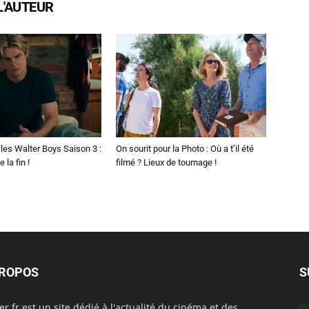
L'AUTEUR
les Walter Boys Saison 3 :
On sourit pour la Photo : Où a t’il été
 la fin !
filmé ? Lieux de tournage !
PROPOS
S
er.fr est un site dédié à l'actualité du cinéma et des