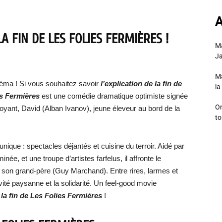
A
A FIN DE LES FOLIES FERMIÈRES !
Ma
Ja
Ma
néma ! Si vous souhaitez savoir
l’explication de la fin de
la 
es Fermières
est une comédie dramatique optimiste signée
On
oyant, David (Alban Ivanov), jeune éleveur au bord de la
to
nique : spectacles déjantés et cuisine du terroir. Aidé par
e, et une troupe d’artistes farfelus, il affronte le
 son grand-père (Guy Marchand). Entre rires, larmes et
ivité paysanne et la solidarité. Un feel-good movie
 la fin de Les Folies Fermières
!