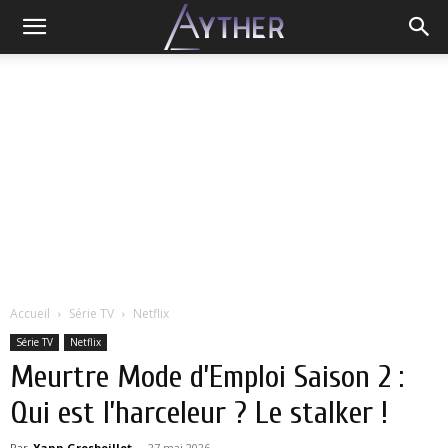
Accueil
Série TV
Netflix
Série TV
Netflix
Meurtre Mode d’Emploi Saison 2 :
Qui est l’harceleur ? Le stalker !
Par
Yann Grosboillot
-
27 mai 2026