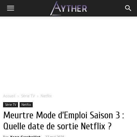
Accueil
Série TV
Netflix
Série TV
Netflix
Meurtre Mode d’Emploi Saison 3 :
Quelle date de sortie Netflix ?
Par
Yann Grosboillot
-
27 mai 2026