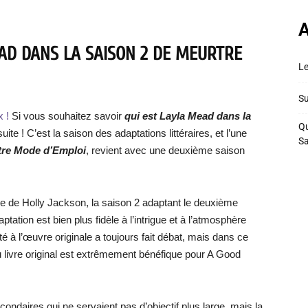
A
AD DANS LA SAISON 2 DE MEURTRE
Le
Su
x !
Si vous souhaitez savoir
qui est Layla Mead dans la
Qu
 suite ! C’est la saison des adaptations littéraires, et l’une
S
tre Mode d’Emploi
, revient avec une deuxième saison
ogie de Holly Jackson, la saison 2 adaptant le deuxième
adaptation est bien plus fidèle à l’intrigue et à l’atmosphère
ité à l’œuvre originale a toujours fait débat, mais dans ce
 au livre original est extrêmement bénéfique pour A Good
condaires qui ne servaient pas d’objectif plus large, mais la