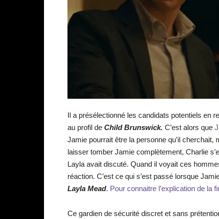
Il a présélectionné les candidats potentiels en
au profil de
Child Brunswick.
C’est alors que
J
Jamie pourrait être la personne qu’il cherchait, m
laisser tomber Jamie complètement, Charlie s’e
Layla avait discuté. Quand il voyait ces hommes
réaction. C’est ce qui s’est passé lorsque Jamie 
Layla Mead
.
Pour connaitre l’explication de la fi
Ce gardien de sécurité discret et sans prétention