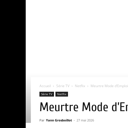
Accueil
Série TV
Netflix
Meurtre Mode d’Emploi 
Série TV
Netflix
Meurtre Mode d’Em
Par
Yann Grosboillot
-
27 mai 2026