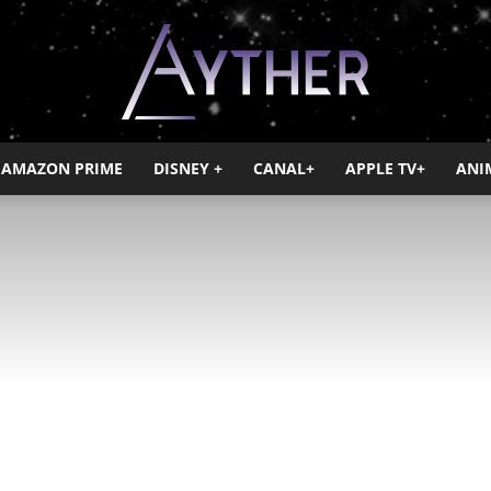
AMAZON PRIME
DISNEY +
CANAL+
APPLE TV+
ANI
Ayther