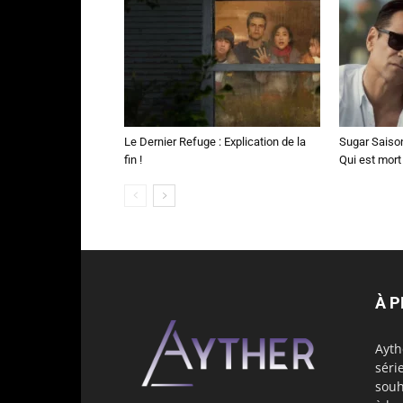
Le Dernier Refuge : Explication de la
Sugar Saison 
fin !
Qui est mort
À 
Ayth
séri
souh