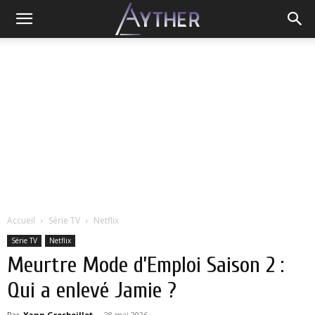
Accueil
Série TV
Netflix
Série TV
Netflix
Meurtre Mode d’Emploi Saison 2 :
Qui a enlevé Jamie ?
Par
Yann Grosboillot
-
28 mai 2026