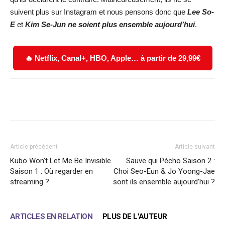
suivent plus sur Instagram et nous pensons donc que
Lee So-
E
et
Kim Se-Jun ne soient plus ensemble a
ujourd’hui
.
🔥 Netflix, Canal+, HBO, Apple… à partir de 29,99€
Facebook
X
WhatsApp
Email
Article précédent
Article suivant
Kubo Won’t Let Me Be Invisible
Sauve qui Pécho Saison 2 :
Saison 1 : Où regarder en
Choi Seo-Eun & Jo Yoong-Jae
streaming ?
sont ils ensemble aujourd’hui ?
ARTICLES EN RELATION
PLUS DE L'AUTEUR