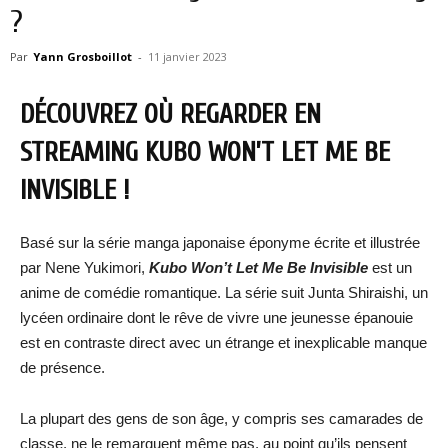
?
Par
Yann Grosboillot
-
11 janvier 2023
DÉCOUVREZ OÙ REGARDER EN
STREAMING KUBO WON’T LET ME BE
INVISIBLE !
Basé sur la série manga japonaise éponyme écrite et illustrée
par Nene Yukimori,
Kubo Won’t Let Me Be Invisible
est un
anime de comédie romantique. La série suit Junta Shiraishi, un
lycéen ordinaire dont le rêve de vivre une jeunesse épanouie
est en contraste direct avec un étrange et inexplicable manque
de présence.
La plupart des gens de son âge, y compris ses camarades de
classe, ne le remarquent même pas, au point qu’ils pensent