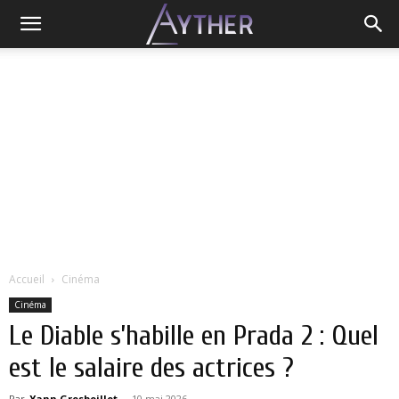
Accueil
Cinéma
Cinéma
Le Diable s’habille en Prada 2 : Quel
est le salaire des actrices ?
Par
Yann Grosboillot
-
10 mai 2026