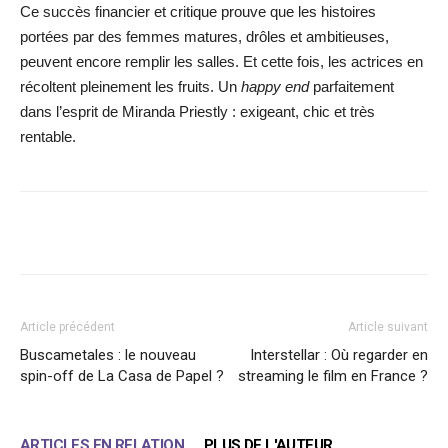
Ce succès financier et critique prouve que les histoires
portées par des femmes matures, drôles et ambitieuses,
peuvent encore remplir les salles. Et cette fois, les actrices en
récoltent pleinement les fruits. Un
happy end
parfaitement
dans l’esprit de Miranda Priestly : exigeant, chic et très
rentable.
Facebook
X
WhatsApp
Email
Article précédent
Article suivant
Buscametales : le nouveau
Interstellar : Où regarder en
spin-off de La Casa de Papel ?
streaming le film en France ?
ARTICLES EN RELATION
PLUS DE L'AUTEUR