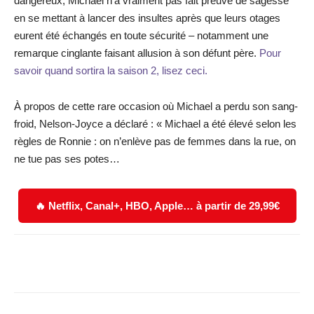
dangereux, Michael n’a vraiment pas fait preuve de sagesse
en se mettant à lancer des insultes après que leurs otages
eurent été échangés en toute sécurité – notamment une
remarque cinglante faisant allusion à son défunt père.
Pour
savoir quand sortira la saison 2, lisez ceci.
À propos de cette rare occasion où Michael a perdu son sang-
froid, Nelson-Joyce a déclaré : « Michael a été élevé selon les
règles de Ronnie : on n’enlève pas de femmes dans la rue, on
ne tue pas ses potes…
🔥 Netflix, Canal+, HBO, Apple… à partir de 29,99€
Facebook
X
WhatsApp
Email