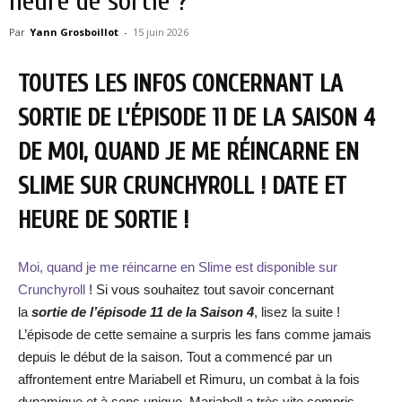
heure de sortie ?
Par
Yann Grosboillot
-
15 juin 2026
TOUTES LES INFOS CONCERNANT LA
SORTIE DE L’ÉPISODE 11 DE LA SAISON 4
DE MOI, QUAND JE ME RÉINCARNE EN
SLIME SUR CRUNCHYROLL ! DATE ET
HEURE DE SORTIE !
Moi, quand je me réincarne en Slime est disponible sur
Crunchyroll
! Si vous souhaitez tout savoir concernant
la
sortie de l’épisode 11 de la Saison 4
, lisez la suite !
L’épisode de cette semaine a surpris les fans comme jamais
depuis le début de la saison. Tout a commencé par un
affrontement entre Mariabell et Rimuru, un combat à la fois
dynamique et à sens unique. Mariabell a très vite compris