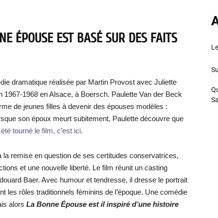
A
NE ÉPOUSE EST BASÉ SUR DES FAITS
Le
Su
ie dramatique réalisée par Martin Provost avec Juliette
Qu
n 1967-1968 en Alsace, à Boersch. Paulette Van der Beck
S
rme de jeunes filles à devenir des épouses modèles :
orsque son époux meurt subitement, Paulette découvre que
té tourné le film, c’est ici.
la remise en question de ses certitudes conservatrices,
tions et une nouvelle liberté. Le film réunit un casting
ouard Baer. Avec humour et tendresse, il dresse le portrait
t les rôles traditionnels féminins de l’époque. Une comédie
ais alors
La Bonne Épouse est il inspiré d’une histoire