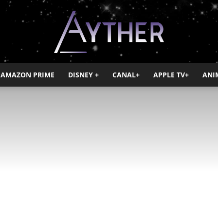
AMAZON PRIME
DISNEY +
CANAL+
APPLE TV+
ANI
Ayther