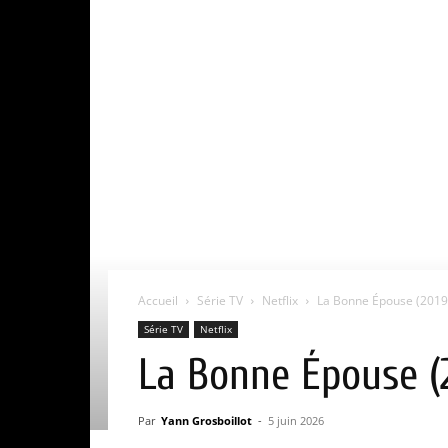
Accueil
Série TV
Netflix
La Bonne Épouse (2019) :
Série TV
Netflix
La Bonne Épouse (20
Par
Yann Grosboillot
-
5 juin 2026