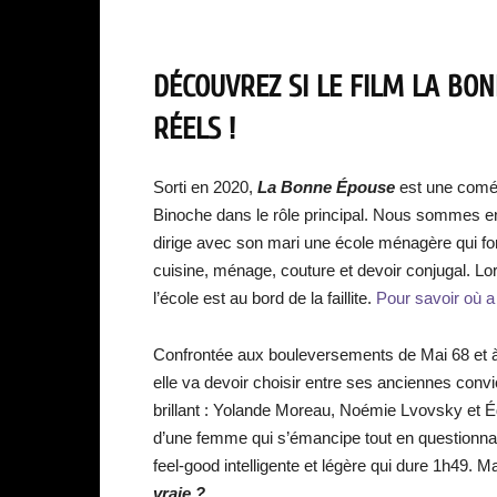
DÉCOUVREZ SI LE FILM LA BON
RÉELS !
Sorti en 2020,
La Bonne Épouse
est une coméd
Binoche dans le rôle principal. Nous sommes e
dirige avec son mari une école ménagère qui fo
cuisine, ménage, couture et devoir conjugal. L
l’école est au bord de la faillite.
Pour savoir où a é
Confrontée aux bouleversements de Mai 68 et à 
elle va devoir choisir entre ses anciennes convic
brillant : Yolande Moreau, Noémie Lvovsky et Éd
d’une femme qui s’émancipe tout en questionnan
feel-good intelligente et légère qui dure 1h49. M
vraie ?