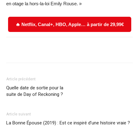
en otage la hors-la-loi Emily Rouse. »
🔥 Netflix, Canal+, HBO, Apple… à partir de 29,99€
Facebook
X
WhatsApp
Email
Article précédent
Quelle date de sortie pour la
suite de Day of Reckoning ?
Article suivant
La Bonne Épouse (2019) : Est ce inspiré d’une histoire vraie ?