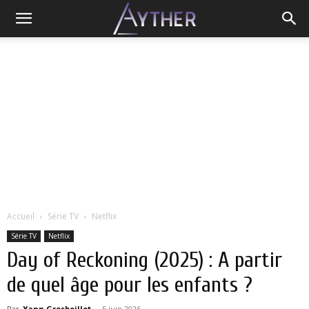
Accueil
Série TV
Netflix
Série TV
Netflix
Day of Reckoning (2025) : A partir
de quel âge pour les enfants ?
Par
Yann Grosboillot
-
5 juin 2026