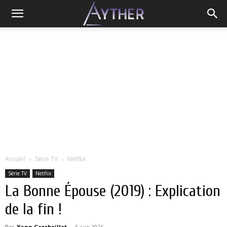
Accueil
Série TV
Netflix
Série TV
Netflix
La Bonne Épouse (2019) : Explication
de la fin !
Par
Yann Grosboillot
-
5 juin 2026