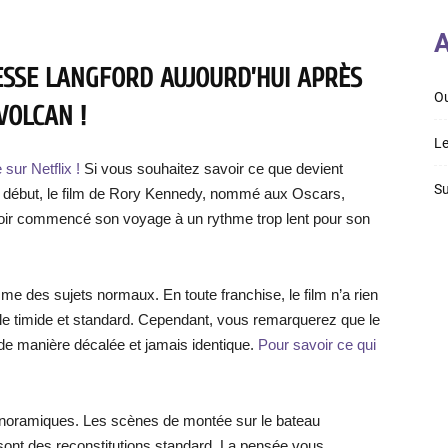
A
ESSE LANGFORD AUJOURD’HUI APRÈS
Ou
VOLCAN !
Le
 sur Netflix !
Si vous souhaitez savoir ce que devient
Su
 Au début, le film de Rory Kennedy, nommé aux Oscars,
ir commencé son voyage à un rythme trop lent pour son
e des sujets normaux. En toute franchise, le film n’a rien
ble timide et standard. Cependant, vous remarquerez que le
 de manière décalée et jamais identique.
Pour savoir ce qui
panoramiques. Les scènes de montée sur le bateau
 sont des reconstitutions standard. La pensée vous