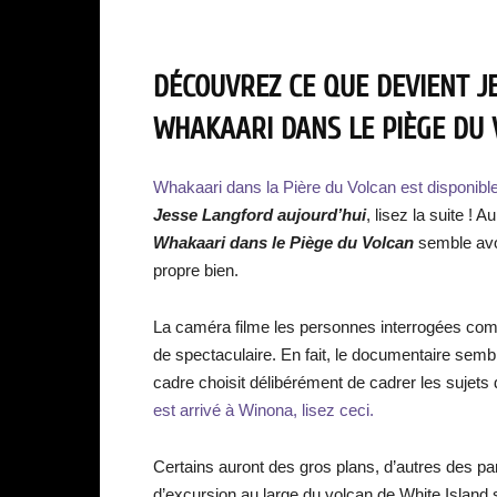
DÉCOUVREZ CE QUE DEVIENT J
WHAKAARI DANS LE PIÈGE DU 
Whakaari dans la Pière du Volcan est disponible
Jesse Langford aujourd’hui
, lisez la suite !
Whakaari dans le Piège du Volcan
semble avo
propre bien.
La caméra filme les personnes interrogées comm
de spectaculaire. En fait, le documentaire sem
cadre choisit délibérément de cadrer les sujets
est arrivé à Winona, lisez ceci.
Certains auront des gros plans, d’autres des 
d’excursion au large du volcan de White Island