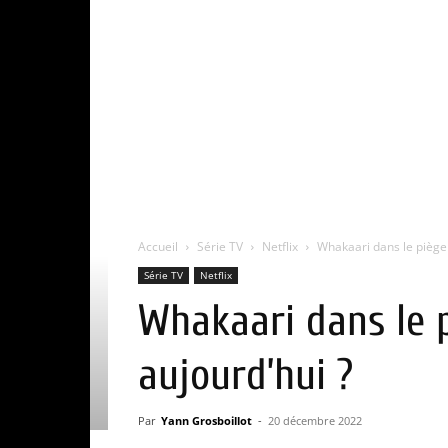
Accueil
Série TV
Netflix
Whakaari dans le piège 
Série TV
Netflix
Whakaari dans le p
aujourd’hui ?
Par
Yann Grosboillot
-
20 décembre 2022