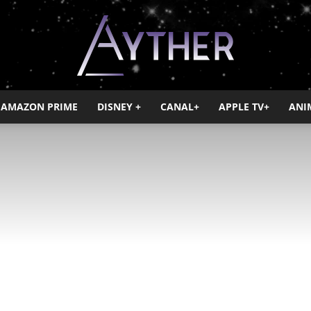
AMAZON PRIME
DISNEY +
CANAL+
APPLE TV+
ANI
Ayther