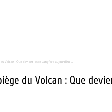
du Volcan : Que devient Jesse Langford aujourd’hui...
iège du Volcan : Que devie