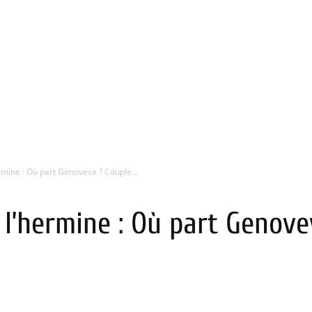
rmine : Où part Genoveva ? Couple...
 l’hermine : Où part Genove