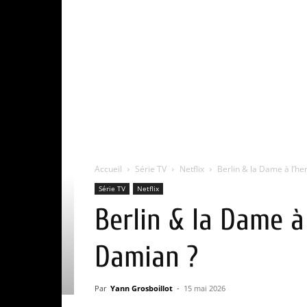
Accueil
Série TV
Netflix
Berlin & la Dame à l’he
Série TV
Netflix
Berlin & la Dame à
Damian ?
Par
Yann Grosboillot
-
15 mai 2026