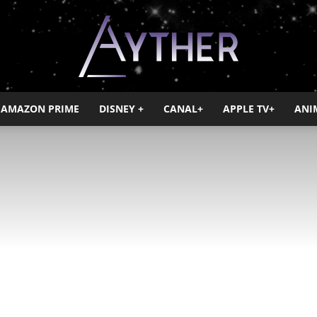
AMAZON PRIME
DISNEY +
CANAL+
APPLE TV+
ANI
Ayther