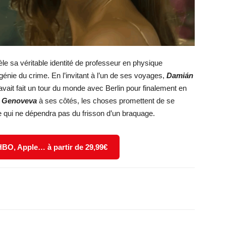
vèle sa véritable identité de professeur en physique
génie du crime. En l’invitant à l’un de ses voyages,
Damián
l avait fait un tour du monde avec Berlin pour finalement en
c
Genoveva
à ses côtés, les choses promettent de se
e qui ne dépendra pas du frisson d’un braquage.
 HBO, Apple… à partir de 29,99€
X
WhatsApp
Email