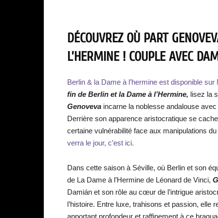
DÉCOUVREZ OÙ PART GENOVEVA
L’HERMINE ! COUPLE AVEC DAM
Berlin & la Dame à l’hermine est disponible sur N
fin de Berlin et la Dame à l’Hermine
,
lisez la 
Genoveva
incarne la noblesse andalouse avec un
Derrière son apparence aristocratique se cach
certaine vulnérabilité face aux manipulations d
verra le jour, c’est ici.
Dans cette saison à Séville, où Berlin et son 
de La Dame à l’Hermine de Léonard de Vinci,
G
Damián et son rôle au cœur de l’intrigue aristoc
l’histoire. Entre luxe, trahisons et passion, elle
apportant profondeur et raffinement à ce braqu