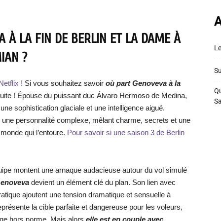
A
 À LA FIN DE BERLIN ET LA DAME À
Le
IAN ?
Su
etflix !
Si vous souhaitez savoir
où part Genoveva à la
Qu
suite ! Épouse du puissant duc Álvaro Hermoso de Medina,
S
e sophistication glaciale et une intelligence aiguë.
e une personnalité complexe, mêlant charme, secrets et une
u monde qui l’entoure.
Pour savoir si une saison 3 de Berlin
équipe montent une arnaque audacieuse autour du vol simulé
enoveva
devient un élément clé du plan. Son lien avec
ratique ajoutent une tension dramatique et sensuelle à
 représente la cible parfaite et dangereuse pour les voleurs,
age hors norme. Mais alors
elle est en couple avec