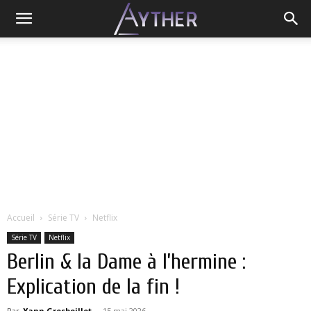
Accueil
Série TV
Netflix
Série TV
Netflix
Berlin & la Dame à l’hermine :
Explication de la fin !
Par
Yann Grosboillot
-
15 mai 2026