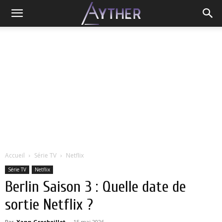
Accueil
Série TV
Netflix
Série TV
Netflix
Berlin Saison 3 : Quelle date de
sortie Netflix ?
Par
Yann Grosboillot
-
15 mai 2026