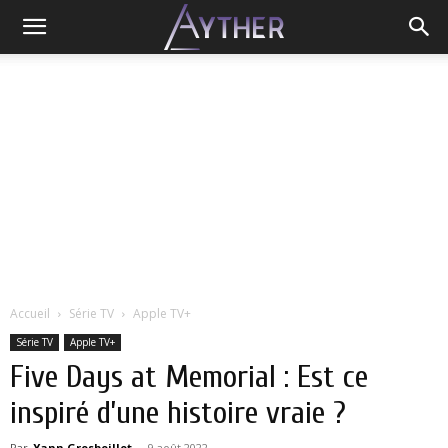
Accueil
Série TV
Apple TV+
Série TV
Apple TV+
Five Days at Memorial : Est ce
inspiré d’une histoire vraie ?
Par
Yann Grosboillot
-
9 août 2022