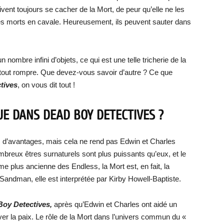
oivent toujours se cacher de la Mort, de peur qu’elle ne les
tives morts en cavale. Heureusement, ils peuvent sauter dans
nombre infini d’objets, ce qui est une telle tricherie de la
à tout rompre. Que devez-vous savoir d’autre ? Ce que
tives
, on vous dit tout !
UE DANS DEAD BOY DETECTIVES ?
es d’avantages, mais cela ne rend pas Edwin et Charles
mbreux êtres surnaturels sont plus puissants qu’eux, et le
me plus ancienne des Endless, la Mort est, en fait, la
e Sandman, elle est interprétée par Kirby Howell-Baptiste.
oy Detectives,
après qu’Edwin et Charles ont aidé un
er la paix. Le rôle de la Mort dans l’univers commun du «