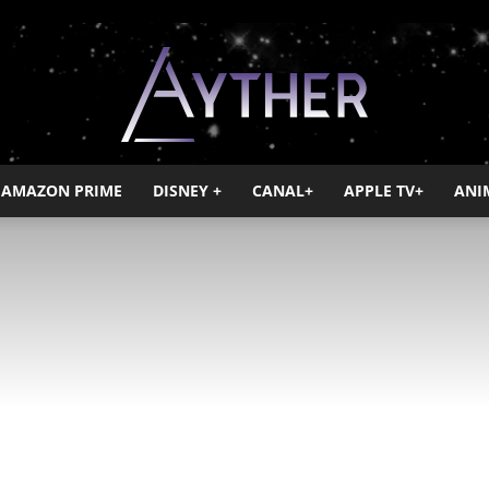
AMAZON PRIME
DISNEY +
CANAL+
APPLE TV+
ANI
Ayther