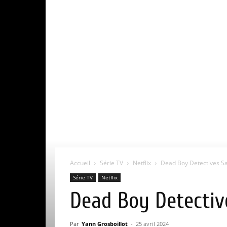
Accueil
Série TV
Netflix
Dead Boy Detectives Sai
Série TV
Netflix
Dead Boy Detective
Par
Yann Grosboillot
-
25 avril 2024