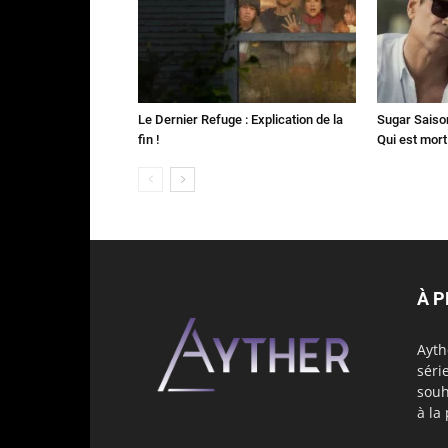
Le Dernier Refuge : Explication de la
Sugar Saison 
fin !
Qui est mort
À 
Ayth
séri
souh
à la