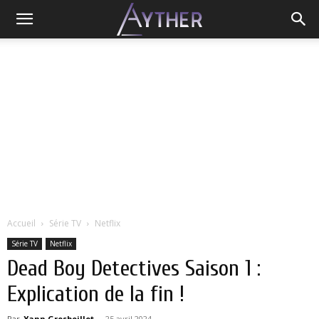
Accueil
Série TV
Netflix
Série TV
Netflix
Dead Boy Detectives Saison 1 :
Explication de la fin !
Par
Yann Grosboillot
-
25 avril 2024